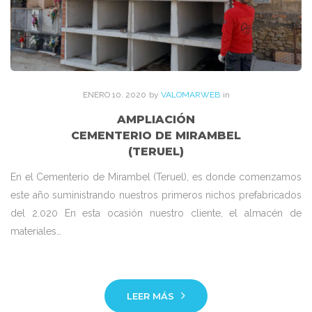
ENERO
10
. 2020
by
VALOMARWEB
in
AMPLIACIÓN
CEMENTERIO DE MIRAMBEL
(TERUEL)
En el Cementerio de Mirambel (Teruel), es donde comenzamos
este año suministrando nuestros primeros nichos prefabricados
del 2.020 En esta ocasión nuestro cliente, el almacén de
materiales…
LEER MÁS