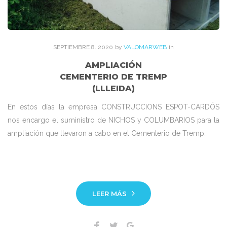
SEPTIEMBRE
8
. 2020
by
VALOMARWEB
in
AMPLIACIÓN
CEMENTERIO DE TREMP
(LLLEIDA)
En estos días la empresa CONSTRUCCIONS ESPOT-CARDÓS
nos encargo el suministro de NICHOS y COLUMBARIOS para la
ampliación que llevaron a cabo en el Cementerio de Tremp…
LEER MÁS
Facebook
Twitter
Google+