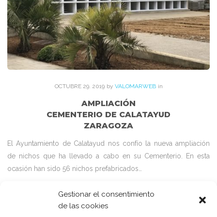
OCTUBRE
29
. 2019
by
VALOMARWEB
in
AMPLIACIÓN
CEMENTERIO DE CALATAYUD
ZARAGOZA
El Ayuntamiento de Calatayud nos confío la nueva ampliación
de nichos que ha llevado a cabo en su Cementerio. En esta
ocasión han sido 56 nichos prefabricados…
Gestionar el consentimiento
de las cookies