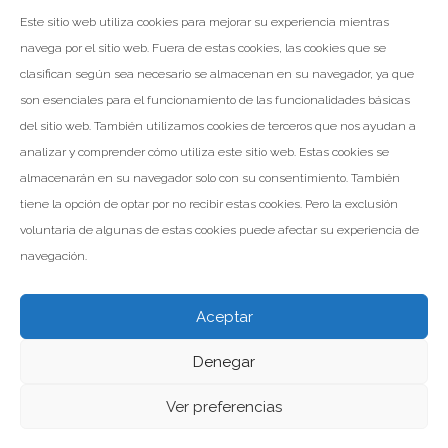
LEER MÁS
Este sitio web utiliza cookies para mejorar su experiencia mientras
navega por el sitio web. Fuera de estas cookies, las cookies que se
clasifican según sea necesario se almacenan en su navegador, ya que
Facebook
Twitter
Google+
son esenciales para el funcionamiento de las funcionalidades básicas
del sitio web. También utilizamos cookies de terceros que nos ayudan a
analizar y comprender cómo utiliza este sitio web. Estas cookies se
almacenarán en su navegador solo con su consentimiento. También
Paginación
tiene la opción de optar por no recibir estas cookies. Pero la exclusión
1
2
NEXT
de
voluntaria de algunas de estas cookies puede afectar su experiencia de
entradas
navegación.
Aceptar
Denegar
Valomar Copyright © 2026
Powered by Inp Formación
Aviso Legal
Política de Privacidad
Política de Cookies
Ver preferencias