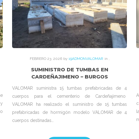
FEBRERO
23
. 2026
by
19ADMONVALOMAR
in
,
SUMINISTRO DE TUMBAS EN
CARDEÑAJIMENO – BURGOS
VALOMAR suministra 15 tumbas prefabricadas de 4
de
A
cuerpos para el cementerio de Cardeñajimeno
 y
c
VALOMAR ha realizado el suministro de 15 tumbas
io
l
prefabricadas de hormigón modelo VALOMAR de 4
m
cuerpos destinadas…