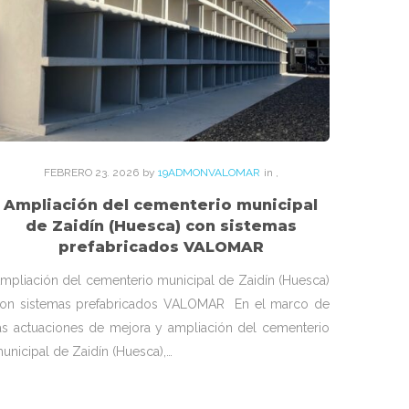
FEBRERO
23
. 2026
by
19ADMONVALOMAR
in
,
Ampliación del cementerio municipal
de Zaidín (Huesca) con sistemas
prefabricados VALOMAR
mpliación del cementerio municipal de Zaidín (Huesca)
on sistemas prefabricados VALOMAR En el marco de
as actuaciones de mejora y ampliación del cementerio
unicipal de Zaidín (Huesca),…