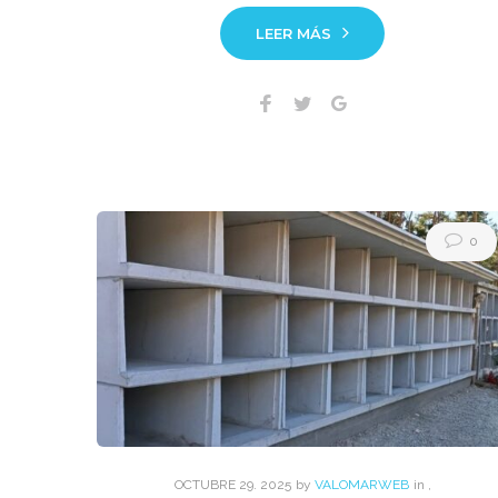
LEER MÁS
Facebook
Twitter
Google+
0
OCTUBRE
29
. 2025
by
VALOMARWEB
in
,