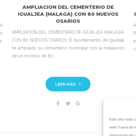
AMPLIACION DEL CEMENTERIO DE
IGUALJEA (MALAGA) CON 80 NUEVOS
OSARIOS
RA
A
AMPLIACION DEL CEMENTERIO DE IGUALJEA (MALAGA)
io
R
CON 80 NUEVOS OSARIOS El Ayuntamiento de Igualeja
s.
a
ha ampliado su cementerio municipal con la instalación
c
de un módulo de 80…
LEER MÁS
Facebook
Twitter
Google+
Este sitio web u
web. Fuera de e
almacenan en s