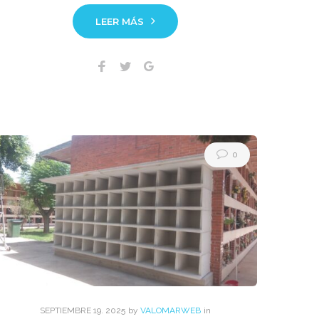
LEER MÁS
Facebook
Twitter
Google+
0
SEPTIEMBRE
19
. 2025
by
VALOMARWEB
in