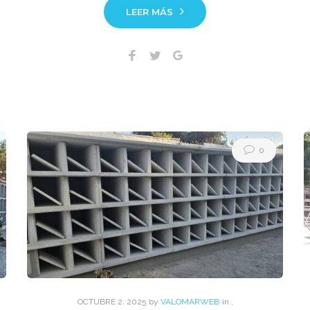
LEER MÁS
Facebook
Twitter
Google+
0
OCTUBRE
2
. 2025
by
VALOMARWEB
in
,