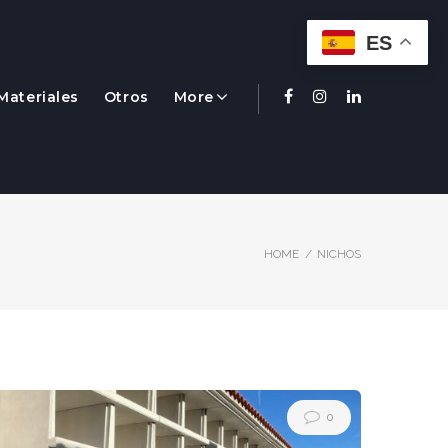
ES
Materiales
Otros
More
Facebook
Instagram
Linkedin
HOME
/
NICHOS
0