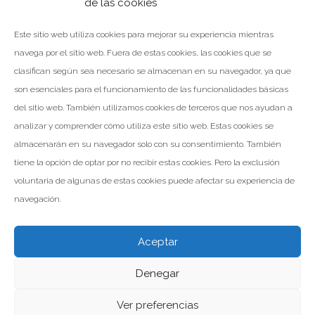
de las cookies
del 2.020 En esta ocasión nuestro cliente, el almacén de
materiales…
Este sitio web utiliza cookies para mejorar su experiencia mientras
navega por el sitio web. Fuera de estas cookies, las cookies que se
clasifican según sea necesario se almacenan en su navegador, ya que
son esenciales para el funcionamiento de las funcionalidades básicas
LEER MÁS
del sitio web. También utilizamos cookies de terceros que nos ayudan a
analizar y comprender cómo utiliza este sitio web. Estas cookies se
Facebook
Twitter
Google+
almacenarán en su navegador solo con su consentimiento. También
tiene la opción de optar por no recibir estas cookies. Pero la exclusión
voluntaria de algunas de estas cookies puede afectar su experiencia de
navegación.
Aceptar
Denegar
Valomar Copyright © 2026
Powered by Inp Formación
Aviso Legal
Política de Privacidad
Política de Cookies
Ver preferencias