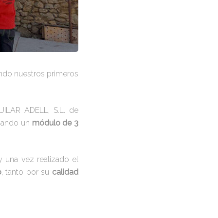
ndo nuestros primeros
GUILAR ADELL, S.L. de
ando un
módulo de 3
y una vez realizado el
o
, tanto por su
calidad