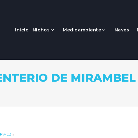
Inicio
Nichos
Medioambiente
Naves
NTERIO DE MIRAMBEL 
ARWEB
in