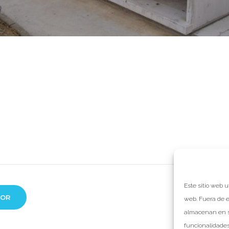
ogle+
Este sitio web u
ón
IOR
NO
web. Fuera de e
almacenan en s
funcionalidades