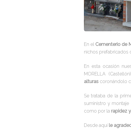
En el
Cementerio de M
nichos prefabricados 
En esta ocasión nues
MORELLA (Castellón)
alturas
coronándolo c
Se trataba de la prim
suministro y montaje
como por la
rapidez y
Desde aquí
le agrad