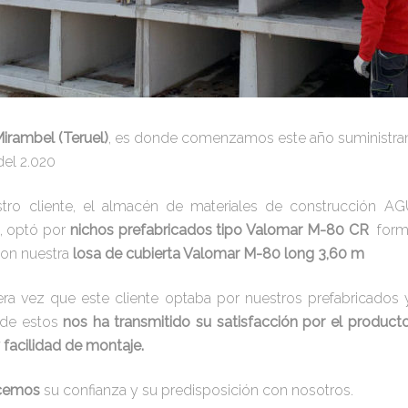
irambel (Teruel)
, es donde comenzamos este año suministra
del 2.020
tro cliente, el almacén de materiales de construcción A
, optó por
nichos prefabricados tipo Valomar M-80 CR
form
on nuestra
losa de cubierta Valomar M-80 long 3,60 m
era vez que este cliente optaba por nuestros prefabricados 
 de estos
nos ha transmitido su satisfacción por el product
 facilidad de montaje.
ecemos
su confianza y su predisposición con nosotros.