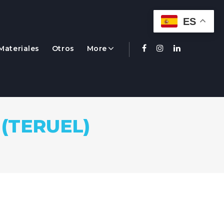
ES
Materiales
Otros
More
Facebook
Instagram
Linkedin
(TERUEL)