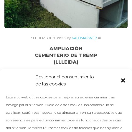
SEPTIEMBRE
8
. 2020
by
VALOMARWEB
in
AMPLIACIÓN
CEMENTERIO DE TREMP
(LLLEIDA)
En estos días la empresa CONSTRUCCIONS ESPOT-CARDÓS
Gestionar el consentimiento
nos encargo el suministro de NICHOS y COLUMBARIOS para la
de las cookies
ampliación que llevaron a cabo en el Cementerio de Tremp…
Este sitio web utiliza cookies para mejorar su experiencia mientras
navega por el sitio web. Fuera de estas cookies, las cookies que se
clasifican según sea necesario se almacenan en su navegador, ya que
son esenciales para el funcionamiento de las funcionalidades básicas
LEER MÁS
del sitio web. También utilizamos cookies de terceros que nos ayudan a