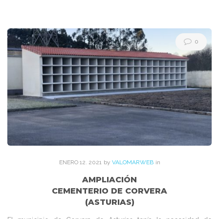
Etiqueta:
prefabricados
0
de
hormi
ENERO
12
. 2021
by
VALOMARWEB
in
AMPLIACIÓN
CEMENTERIO DE CORVERA
(ASTURIAS)