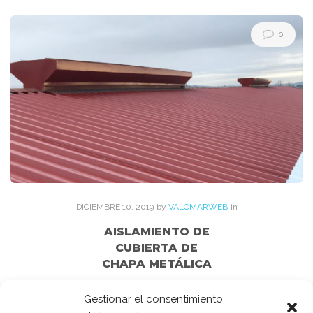
Etiqueta:
renovacion
0
DICIEMBRE
10
. 2019
by
VALOMARWEB
in
AISLAMIENTO DE
CUBIERTA DE
CHAPA METÁLICA
El aislamiento de cubiertas es una de las soluciones eficientes
Gestionar el consentimiento
que VALOMAR recomienda y ofrece a sus clientes para mejorar