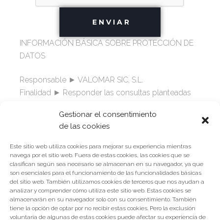
INFORMACIÓN BÁSICA SOBRE PROTECCIÓN DE
DATOS
Responsable ► VALOMAR SIC, S.L.
Finalidad ► Responder las consultas planteadas
por el usuario y enviarle la información solicitada
Gestionar el consentimiento
Legitimación ► Consentimiento del usuario
de las cookies
Destinatarios ► Solo se realizan cesiones si existe
una obligación legal.
Este sitio web utiliza cookies para mejorar su experiencia mientras
Derechos ► Acceder, rectificar y suprimir, así
navega por el sitio web. Fuera de estas cookies, las cookies que se
clasifican según sea necesario se almacenan en su navegador, ya que
como otros derechos, como se indica en la
son esenciales para el funcionamiento de las funcionalidades básicas
Política de Privacidad*
del sitio web. También utilizamos cookies de terceros que nos ayudan a
analizar y comprender cómo utiliza este sitio web. Estas cookies se
almacenarán en su navegador solo con su consentimiento. También
Puede consultar la información completa en
tiene la opción de optar por no recibir estas cookies. Pero la exclusión
voluntaria de algunas de estas cookies puede afectar su experiencia de
nuestra
Política de Privacidad*