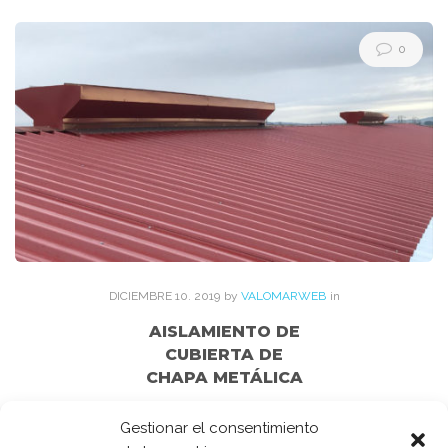
Etiqueta:
rastreles
0
DICIEMBRE
10
. 2019
by
VALOMARWEB
in
AISLAMIENTO DE
CUBIERTA DE
CHAPA METÁLICA
El aislamiento de cubiertas es una de las soluciones eficientes
Gestionar el consentimiento
que VALOMAR recomienda y ofrece a sus clientes para mejorar