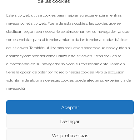
de las cookies
cubierta en el nuevo VIVERO DE EMPRESAS de Utrillas (Teruel)
En esta ocasión nos…
Este sitio web utiliza cookies para mejorar su experiencia mientras
navega por el sitio web. Fuera de estas cookies, las cookies que se
clasifican según sea necesario se almacenan en su navegador, ya que
son esenciales para el funcionamiento de las funcionalidades básicas
LEER MÁS
del sitio web. También utilizamos cookies de terceros que nos ayudan a
analizar y comprender cómo utiliza este sitio web. Estas cookies se
Facebook
Twitter
Google+
almacenarán en su navegador solo con su consentimiento. También
tiene la opción de optar por no recibir estas cookies. Pero la exclusión
voluntaria de algunas de estas cookies puede afectar su experiencia de
navegación.
Aceptar
Denegar
Valomar Copyright © 2026
Powered by Inp Formación
Aviso Legal
Política de Privacidad
Política de Cookies
Ver preferencias