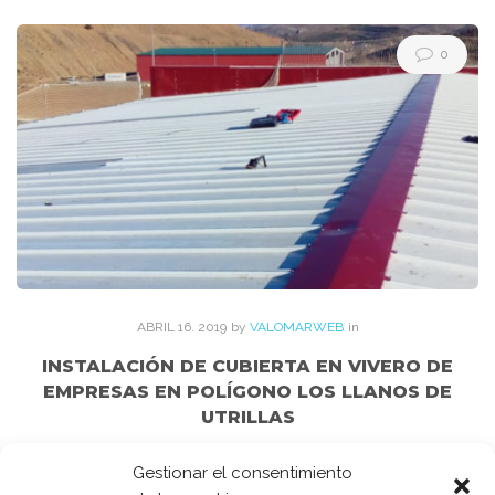
Etiqueta:
oveja
0
ovino
ABRIL
16
. 2019
by
VALOMARWEB
in
INSTALACIÓN DE CUBIERTA EN VIVERO DE
EMPRESAS EN POLÍGONO LOS LLANOS DE
UTRILLAS
La empresa LIFECO CONSTRUCCIONES (
Gestionar el consentimiento
www.lifecoconstrucciones.com ), nos encargó el montaje de la