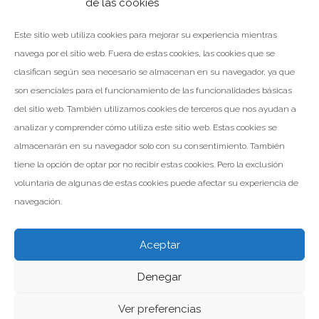
de las cookies
cubierta en el nuevo VIVERO DE EMPRESAS de Utrillas (Teruel)
En esta ocasión nos…
Este sitio web utiliza cookies para mejorar su experiencia mientras
navega por el sitio web. Fuera de estas cookies, las cookies que se
clasifican según sea necesario se almacenan en su navegador, ya que
son esenciales para el funcionamiento de las funcionalidades básicas
LEER MÁS
del sitio web. También utilizamos cookies de terceros que nos ayudan a
analizar y comprender cómo utiliza este sitio web. Estas cookies se
Facebook
Twitter
Google+
almacenarán en su navegador solo con su consentimiento. También
tiene la opción de optar por no recibir estas cookies. Pero la exclusión
voluntaria de algunas de estas cookies puede afectar su experiencia de
navegación.
Aceptar
Denegar
Valomar Copyright © 2026
Powered by Inp Formación
Aviso Legal
Política de Privacidad
Política de Cookies
Ver preferencias