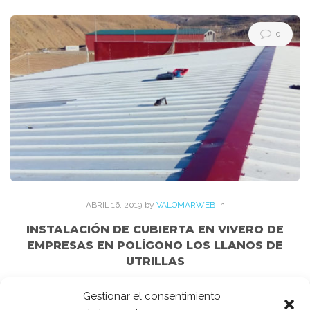
Etiqueta:
ganadera
0
ABRIL
16
. 2019
by
VALOMARWEB
in
INSTALACIÓN DE CUBIERTA EN VIVERO DE
EMPRESAS EN POLÍGONO LOS LLANOS DE
UTRILLAS
La empresa LIFECO CONSTRUCCIONES (
Gestionar el consentimiento
www.lifecoconstrucciones.com ), nos encargó el montaje de la