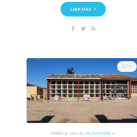
LEER MÁS
Facebook
Twitter
Google+
0
ENERO
31
. 2022
by
VALOMARWEB
in