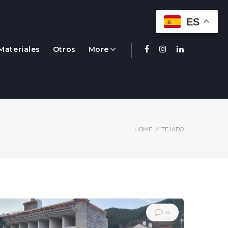
ES
Materiales
Otros
More
Facebook
Instagram
Linkedin
HOME
/
TEJADO
0