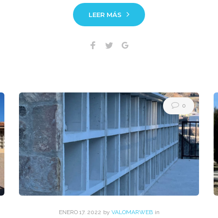
LEER MÁS
Facebook
Twitter
Google+
0
ENERO
17
. 2022
by
VALOMARWEB
in