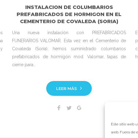
INSTALACION DE COLUMBARIOS
PREFABRICADOS DE HORMIGON EN EL
CEMENTERIO DE COVALEDA (SORIA)
os
Una nueva instalación con PREFABRICADOS
E
ha
FUNERARIOS VALOMAR. Esta vez en el Cementerio de
p
 y
Covaleda (Soria), hemos suministrado columbarios
c
prefabricados de hormigón mod. Valomar, tapas de
h
cierre para…
LEER MÁS
Facebook
Twitter
Google+
Este sitio web u
web. Fuera de e