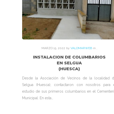
MARZO
15
. 2022
by
VALOMARWEB
in
,
INSTALACION DE COLUMBARIOS
EN SELGUA
(HUESCA)
Desde la Asociación de Vecinos de la localidad 
Selgua (Huesca), contactaron con nosotros para 
estudio de sus primeros columbarios en el Cementer
Municipal. En esta…