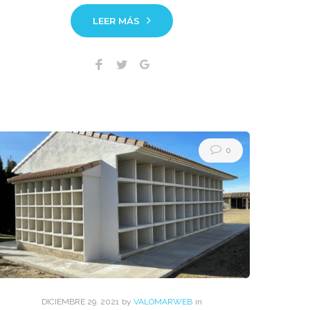
LEER MÁS
Facebook
Twitter
Google+
0
DICIEMBRE
29
. 2021
by
VALOMARWEB
in