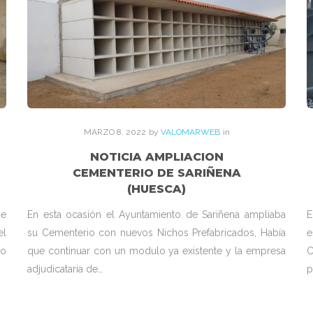
MARZO
8
. 2022
by
VALOMARWEB
in
NOTICIA AMPLIACION
CEMENTERIO DE SARIÑENA
(HUESCA)
de
En esta ocasión el Ayuntamiento de Sariñena ampliaba
E
el
su Cementerio con nuevos Nichos Prefabricados, Había
e
io
que continuar con un modulo ya existente y la empresa
C
adjudicataria de…
p