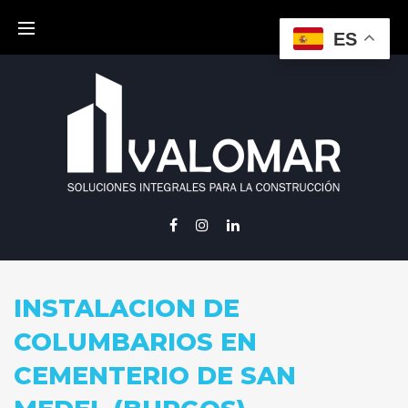
Skip
to
ES
content
Facebook
Instagram
Linkedin
INSTALACION DE
COLUMBARIOS EN
CEMENTERIO DE SAN