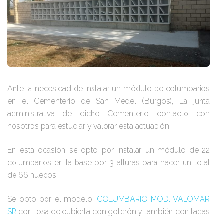
Ante la necesidad de instalar un módulo de columbarios
en el Cementerio de San Medel (Burgos), La junta
administrativa de dicho Cementerio contacto con
nosotros para estudiar y valorar esta actuación.
En esta ocasión se opto por instalar un módulo de 22
columbarios en la base por 3 alturas para hacer un total
de 66 huecos.
Se opto por el modelo
,
COLUMBARIO MOD. VALOMAR
SR
con losa de cubierta con goterón y también con tapas