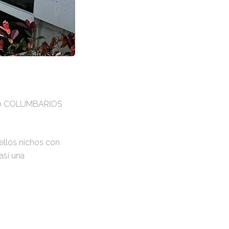
 110 COLUMBARIOS
ellos nichos con
así una