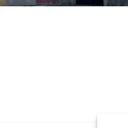
ogle+