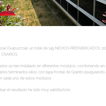
olosa (Guipuzcoa), un total de 149 NICHOS PREFABRICADOS;
 OSARIOS.
ados se han instalado en diferentes módulos, combinando en 
rios terminados ellos con tapa frontal de Granito asegurando 
n cada uno de estos módulos
 el resultado ha sido muy satisfactorio