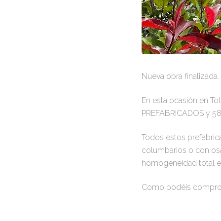
Nueva obra finalizada.
En esta ocasión en T
PREFABRICADOS y 58
Todos estos prefabric
columbarios o con osa
homogeneidad total e
Como podéis comprobar