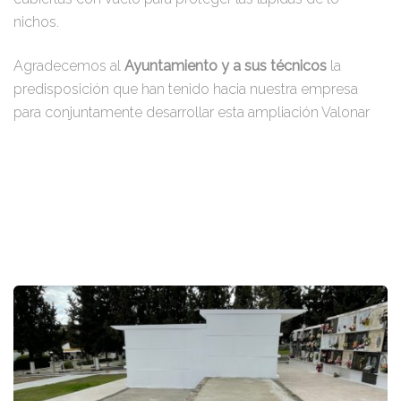
nichos.
Agradecemos al
Ayuntamiento y a sus técnicos
la
predisposición que han tenido hacia nuestra empresa
para conjuntamente desarrollar esta ampliación Valonar