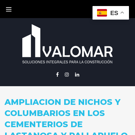
Skip
to
ES
content
Facebook
Instagram
Linkedin
AMPLIACION DE NICHOS Y
COLUMBARIOS EN LOS
CEMENTERIOS DE