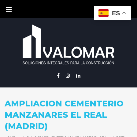
Skip
to
ES
content
Facebook
Instagram
Linkedin
AMPLIACION CEMENTERIO
MANZANARES EL REAL
(MADRID)