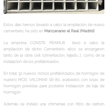
Estos días hemos llevado a cabo la ampliación de nuevo
cementerio, ha sido en
Manzanares el Real (Madrid)
La empresa CONSTR. PRAMUR llevó a cabo la
ampliación de dicho Cementerio, ellos se encargaron
tanto de la obra civil (cimentación, tejado….), como de la
instalación de los prefabricados.
En total 32 nuevos nichos prefabricados de hormigón de
nuestro MOD. VALOMAR SR-80, acabados con losas de
hormigón previstas para posterior instalación de teja de
hormigón
Además se instaló una chimenea con filtro de carbón