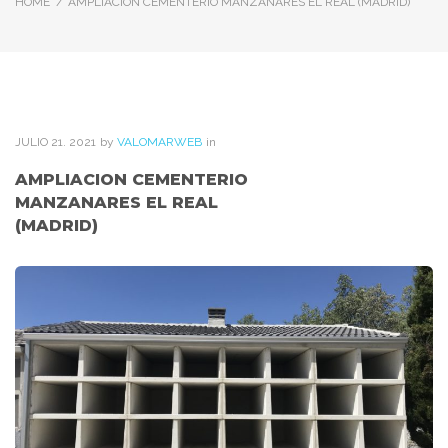
HOME
/
AMPLIACION CEMENTERIO MANZANARES EL REAL (MADRID)
JULIO
21
. 2021
by
VALOMARWEB
in
AMPLIACION CEMENTERIO
MANZANARES EL REAL
(MADRID)