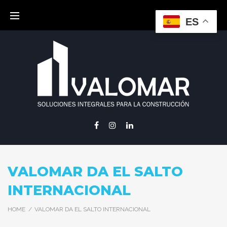
Skip
to
ES
content
Facebook
Instagram
Linkedin
VALOMAR DA EL SALTO
INTERNACIONAL
HOME
/
VALOMAR DA EL SALTO INTERNACIONAL