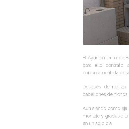
El Ayuntamiento de Be
para ello contrato
conjuntamente la posib
Después de realizar
pabellones de nichos 
Aun siendo compleja l
montaje y gracias a l
en un solo día.