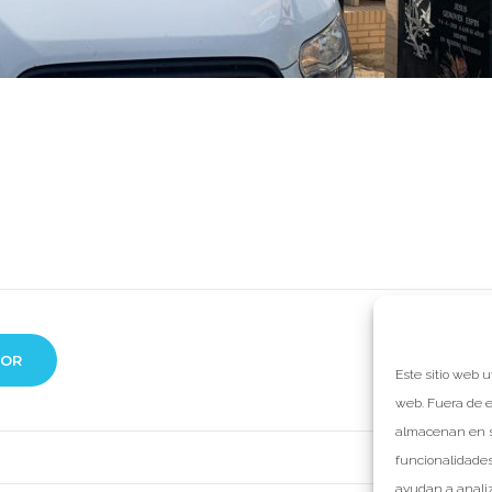
ogle+
ón
IOR
NO
Este sitio web u
web. Fuera de e
almacenan en s
funcionalidades
ayudan a analiz