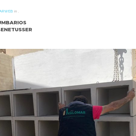
ARWEB
in
,
UMBARIOS
BENETUSSER