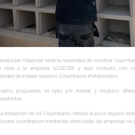
netusser (Valencia) tenía la necesidad de construir columba
 la obra a la empresa SOGESER y esta contacto con nos
ilidad de instalar nuestros Columbarios Prefabricados.
 varios propuestas se opto por instalar 3 módulos difer
existentes.
a instalación de los Columbarios debido al poco espacio existe
a buena coordinación mantenida entre todas las empresas se pu