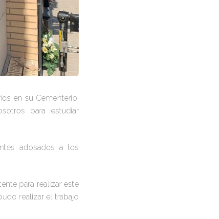
rios en su Cementerio,
otros para estudiar
entes adosados a los
nte para realizar este
do realizar el trabajo