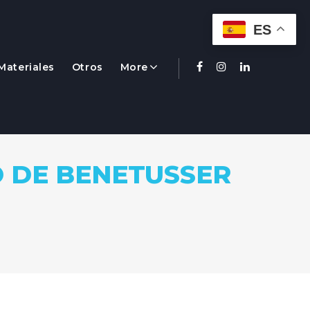
ES
Materiales
Otros
More
Facebook
Instagram
Linkedin
 DE BENETUSSER