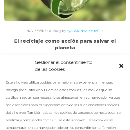
NOVIEMBRE
10
. 2023
by
19ADMONVALOMAR
in
El reciclaje como acción para salvar el
planeta
¿Sabías que cada año se generan más de 2.000 millones de
Gestionar el consentimiento
toneladas de residuos en el mundo? Estos residuos tienen un
de las cookies
gran impacto negativo en el medio…
Este sitio web utiliza cookies para mejorar su experiencia mientras
navega por el sitio web. Fuera de estas cookies, las cookies que se
clasifican según sea necesario se almacenan en su navegador, ya que
son esenciales para el funcionamiento de las funcionalidades básicas
LEER MÁS
del sitio web. También utilizamos cookies de terceros que nos ayudan a
analizar y comprender cómo utiliza este sitio web. Estas cookies se
Facebook
Twitter
Google+
almacenarán en su navegador solo con su consentimiento. También