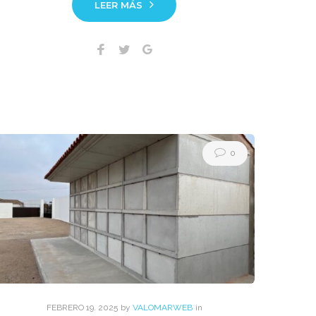
LEER MÁS
Facebook
Twitter
Google+
0
FEBRERO
19
. 2025
by
VALOMARWEB
in