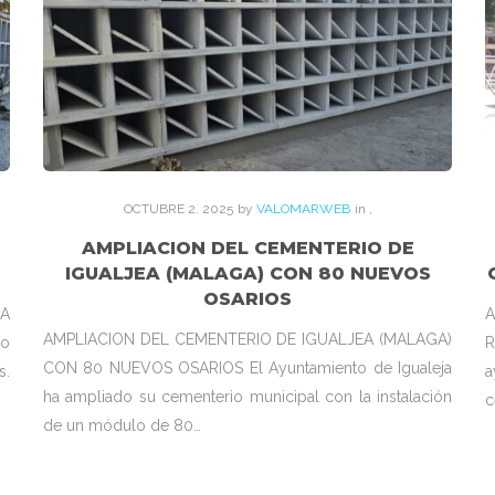
OCTUBRE
2
. 2025
by
VALOMARWEB
in
,
AMPLIACION DEL CEMENTERIO DE
IGUALJEA (MALAGA) CON 80 NUEVOS
OSARIOS
RA
A
AMPLIACION DEL CEMENTERIO DE IGUALJEA (MALAGA)
io
R
CON 80 NUEVOS OSARIOS El Ayuntamiento de Igualeja
s.
a
ha ampliado su cementerio municipal con la instalación
c
de un módulo de 80…