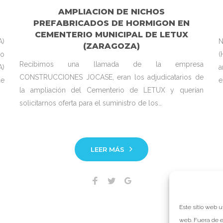
E
AMPLIACION DE NICHOS
PREFABRICADOS DE HORMIGON EN
CEMENTERIO MUNICIPAL DE LETUX
A)
(ZARAGOZA)
do
(
Recibimos una llamada de la empresa
A)
a
CONSTRUCCIONES JOCASE, eran los adjudicatarios de
de
e
la ampliación del Cementerio de LETUX y querían
solicitarnos oferta para el suministro de los…
LEER MÁS
Facebook
Twitter
Google+
Este sitio web u
web. Fuera de e