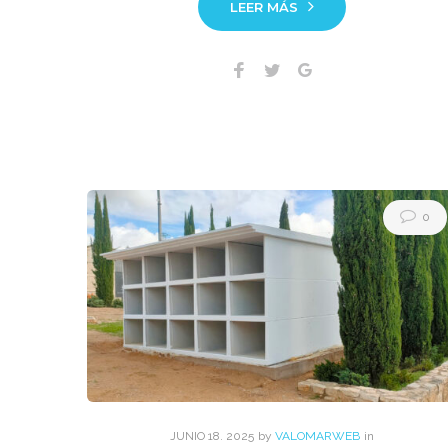
LEER MÁS
Facebook
Twitter
Google+
0
JUNIO
18
. 2025
by
VALOMARWEB
in