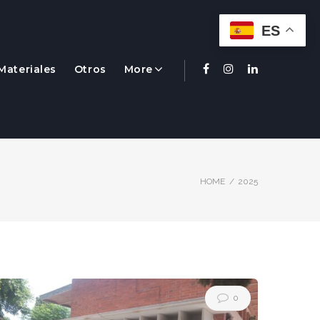
ES
Materiales
Otros
More
Facebook
Instagram
Linkedin
HOME
/
2025
0