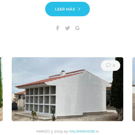
LEER MÁS
Facebook
Twitter
Google+
0
MARZO
3
. 2025
by
VALOMARWEB
in