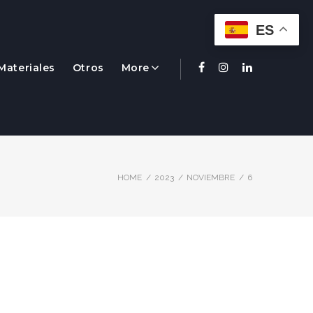
ES
Materiales
Otros
More
Facebook
Instagram
Linkedin
HOME
/
2023
/
NOVIEMBRE
/
6