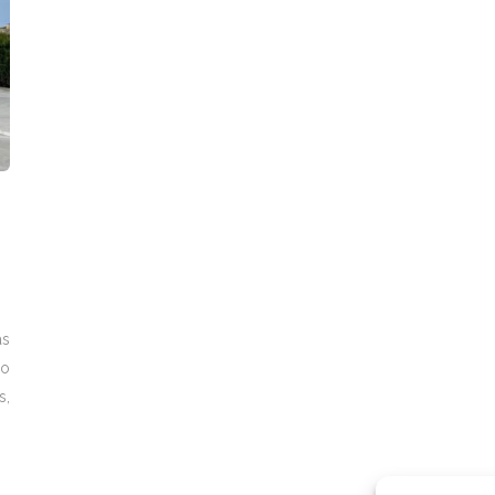
as
ro
s,