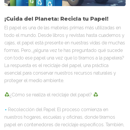
¡Cuida del Planeta: Recicla tu Papel!
El papel es una de las materias primas más utilizadas en
todo el mundo. Desde libros y revistas hasta cuadernos y
cajas, el papel está presente en nuestras vidas de muchas
formas. Pero, ¿alguna vez te has preguntado qué sucede
con todo ese papel una vez que lo tiramos a la papelera?
La respuesta es el reciclaje del papel, una práctica
esencial para conservar nuestros recursos naturales y
proteger el medio ambiente.
¿Cómo se realiza el reciclaje del papel?
Recolección del Papel: El proceso comienza en
nuestros hogares, escuelas y oficinas, donde tiramos
papel en contenedores de reciclaje específicos. También,